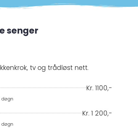
e senger
kkenkrok, tv og trådløst nett.
Kr. 1100,-
r. døgn
Kr. 1 200,-
r. døgn