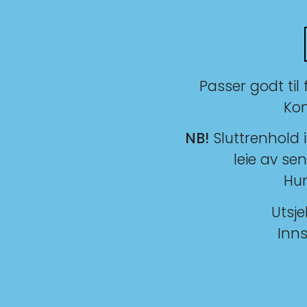
Passer godt til
Kon
NB!
Sluttrenhold i
leie av sen
Hun
Utsje
Inns