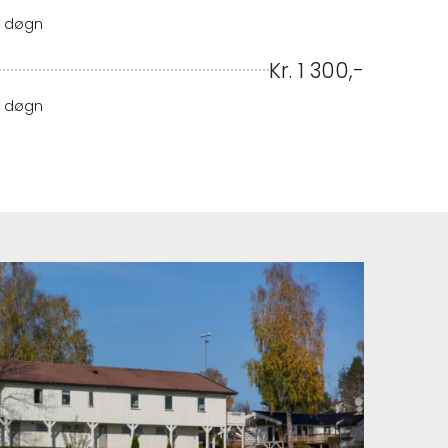
r. døgn
Kr. 1 300,-
r. døgn